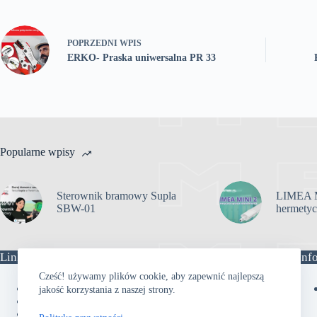
POPRZEDNI
WPIS
ERKO- Praska uniwersalna PR 33
Popularne wpisy
Sterownik bramowy Supla
LIMEA M
SBW-01
hermety
Linki
Inf
Cześć! używamy plików cookie, aby zapewnić najlepszą
Firma
jakość korzystania z naszej strony.
Logo
Mapa strony