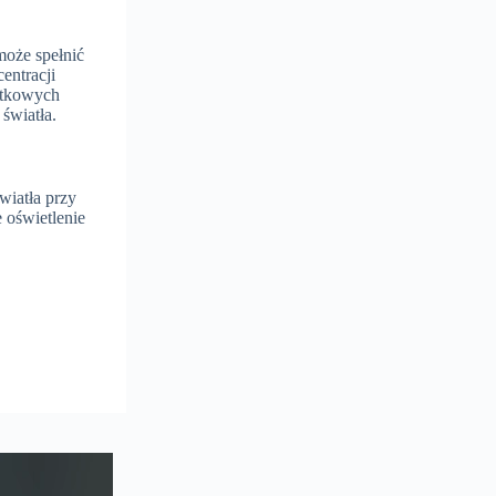
może spełnić
entracji
atkowych
światła.
wiatła przy
 oświetlenie