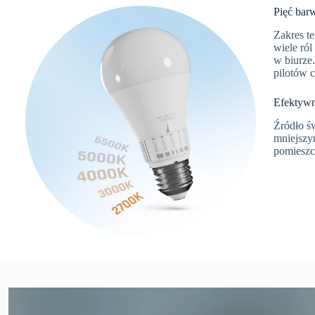
Pięć bar
Zakres t
wiele ról
w biurze
pilotów c
Efektywn
Źródło św
mniejszy
pomieszc