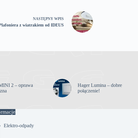
NASTĘPNY
WPIS
Plafoniera z wiatrakiem od IDEUS
INI 2 – oprawa
Hager Lumina – dobre
czna
połączenie!
ormacje
Elektro-odpady