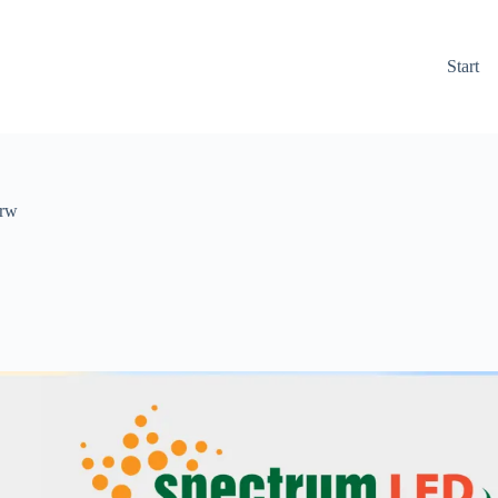
Start
arw