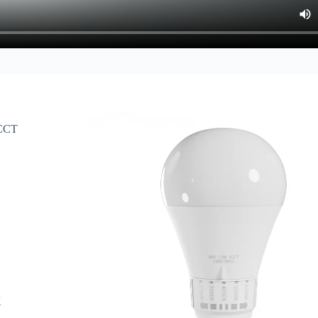
 CCT
K