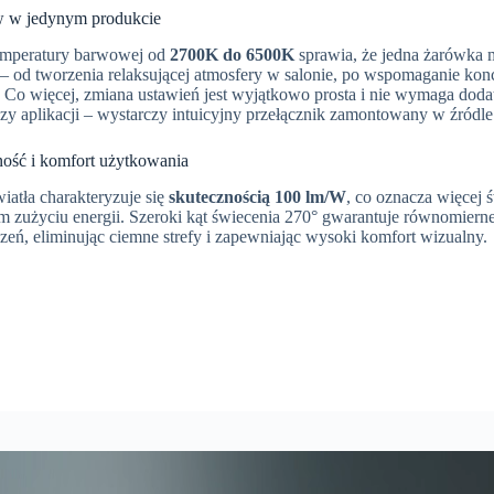
w w jedynym produkcie
emperatury barwowej od
2700K do 6500K
sprawia, że jedna żarówka 
 – od tworzenia relaksującej atmosfery w salonie, po wspomaganie konc
. Co więcej, zmiana ustawień jest wyjątkowo prosta i nie wymaga dod
zy aplikacji – wystarczy intuicyjny przełącznik zamontowany w źródle 
ość i komfort użytkowania
iatła charakteryzuje się
skutecznością 100 lm/W
, co oznacza więcej ś
m zużyciu energii. Szeroki kąt świecenia 270° gwarantuje równomierne
zeń, eliminując ciemne strefy i zapewniając wysoki komfort wizualny.