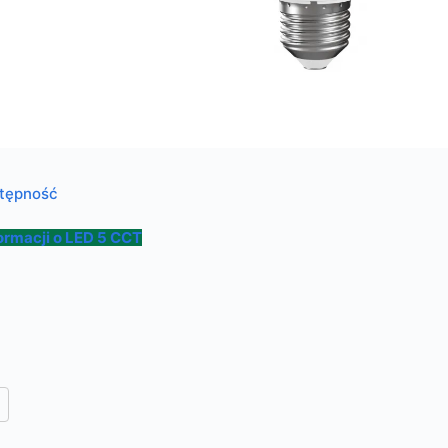
stępność
ormacji o LED 5 CCT